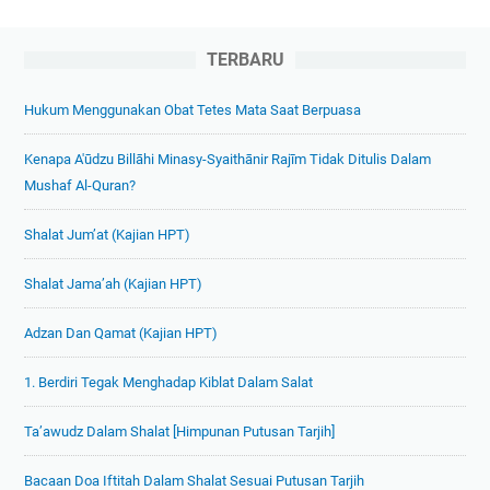
TERBARU
Hukum Menggunakan Obat Tetes Mata Saat Berpuasa
Kenapa A'ūdzu Billāhi Minasy-Syaithānir Rajīm Tidak Ditulis Dalam
Mushaf Al-Quran?
Shalat Jum’at (Kajian HPT)
Shalat Jama’ah (Kajian HPT)
Adzan Dan Qamat (Kajian HPT)
1. Berdiri Tegak Menghadap Kiblat Dalam Salat
Ta’awudz Dalam Shalat [Himpunan Putusan Tarjih]
Bacaan Doa Iftitah Dalam Shalat Sesuai Putusan Tarjih