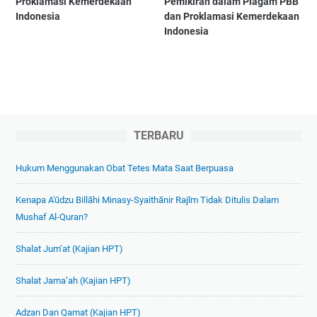
Proklamasi Kemerdekaan
Pemikiran dalam Piagam PBB
Indonesia
dan Proklamasi Kemerdekaan
Indonesia
TERBARU
Hukum Menggunakan Obat Tetes Mata Saat Berpuasa
Kenapa A'ūdzu Billāhi Minasy-Syaithānir Rajīm Tidak Ditulis Dalam
Mushaf Al-Quran?
Shalat Jum’at (Kajian HPT)
Shalat Jama’ah (Kajian HPT)
Adzan Dan Qamat (Kajian HPT)