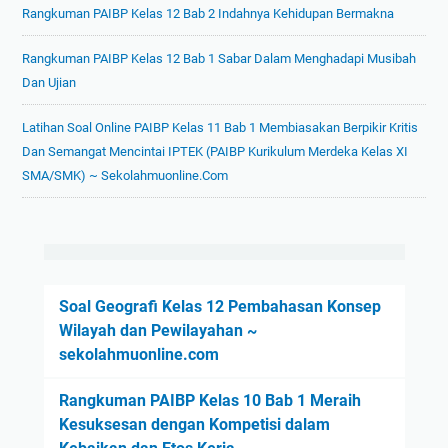
b
a
Rangkuman PAIBP Kelas 12 Bab 2 Indahnya Kehidupan Bermakna
e
u
l
m
t
a
Rangkuman PAIBP Kelas 12 Bab 1 Sabar Dalam Menghadapi Musibah
E
u
m
Dan Ujian
k
h
K
o
a
e
Latihan Soal Online PAIBP Kelas 11 Bab 1 Membiasakan Berpikir Kritis
n
n
g
Dan Semangat Mencintai IPTEK (PAIBP Kurikulum Merdeka Kelas XI
o
M
i
SMA/SMK) ~ Sekolahmuonline.com
m
a
a
i
n
t
s
u
a
e
s
n
b
i
E
a
Soal Geografi Kelas 12 Pembahasan Konsep
a
k
g
Wilayah dan Pewilayahan ~
(
o
a
sekolahmuonline.com
E
n
i
k
o
Rangkuman PAIBP Kelas 10 Bab 1 Meraih
A
o
m
Kesuksesan dengan Kompetisi dalam
l
n
i