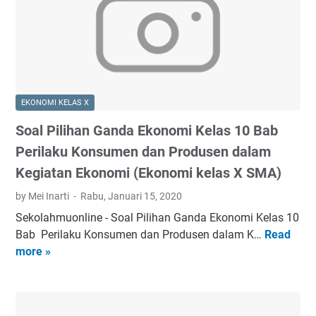
m
a
l
e
e
b
i
n
n
I
h
d
a
I
a
i
g
n
n
k
M
t
G
b
a
EKONOMI KELAS X
e
a
u
l
r
Soal Pilihan Ganda Ekonomi Kelas 10 Bab
n
d
u
a
d
Perilaku Konsumen dan Produsen dalam
)
k
k
a
Kegiatan Ekonomi (Ekonomi kelas X SMA)
u
s
E
S
i
by Mei Inarti
Rabu, Januari 15, 2020
k
u
A
o
Sekolahmuonline - Soal Pilihan Ganda Ekonomi Kelas 10
d
n
n
Bab Perilaku Konsumen dan Produsen dalam K…
Read
S
a
t
o
more »
o
h
a
m
a
M
r
i
l
u
n
K
P
l
e