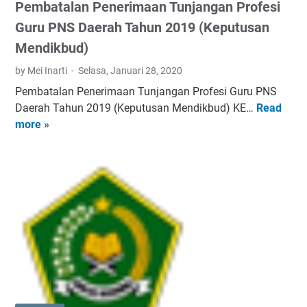
Pembatalan Penerimaan Tunjangan Profesi
f
I
G
n
Guru PNS Daerah Tahun 2019 (Keputusan
e
d
Mendikbud)
n
o
by Mei Inarti
Selasa, Januari 28, 2020
a
n
n
e
Pembatalan Penerimaan Tunjangan Profesi Guru PNS
g
s
Daerah Tahun 2019 (Keputusan Mendikbud) KE…
Read
P
a
i
more »
e
n
a
m
A
,
b
i
R
a
r
u
t
T
g
a
e
i
l
r
T
a
h
i
n
a
d
P
d
a
e
a
k
n