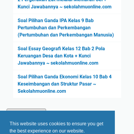
s
Kunci Jawabannya ~ sekolahmuonline.com
a
l
Soal Pilihan Ganda IPA Kelas 9 Bab
a
Pertumbuhan dan Perkembangan
h
(Pertumbuhan dan Perkembangan Manusia)
E
k
Soal Essay Geografi Kelas 12 Bab 2 Pola
o
Keruangan Desa dan Kota + Kunci
n
Jawabannya ~ sekolahmuonline.com
o
m
Soal Pilihan Ganda Ekonomi Kelas 10 Bab 4
i
Keseimbangan dan Struktur Pasar ~
(
Sekolahmuonline.com
E
k
o
n
This website uses cookies to ensure you get
o
the best experience on our website.
m