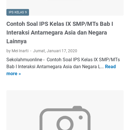
o
P
f
N
IPS KELAS 9
e
S
s
Contoh Soal IPS Kelas IX SMP/MTs Bab I
K
i
e
Interaksi Antarnegara Asia dan Negara
G
m
Lainnya
u
e
r
by Mei Inarti
Jumat, Januari 17, 2020
n
u
a
Sekolahmuonline - Contoh Soal IPS Kelas IX SMP/MTs
P
g
Bab I Interaksi Antarnegara Asia dan Negara L…
Read
C
N
1
more »
o
S
7
n
D
P
t
a
r
o
e
o
h
r
v
S
a
i
o
h
n
a
T
s
l