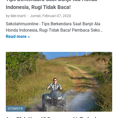
Indonesia, Rugi Tidak Baca!
by Mei Inarti
Jumat, Februari 07, 2020
Sekolahmuonline - Tips Berkendara Saat Banjir Ala
Honda Indonesia, Rugi Tidak Baca! Pembaca Seko…
Read more »
T
i
p
s
B
e
r
k
e
n
d
a
OTOMOTIF
r