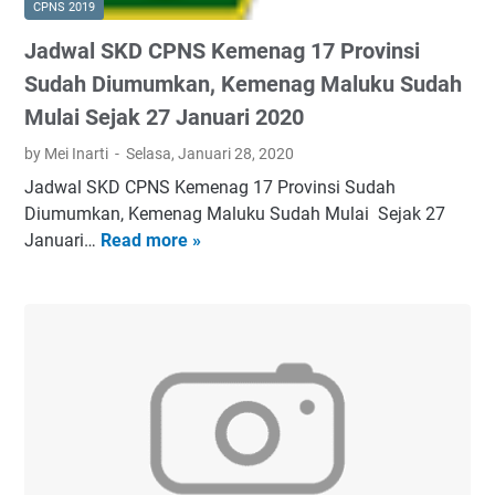
CPNS 2019
p
B
e
R
Jadwal SKD CPNS Kemenag 17 Provinsi
a
r
e
c
i
Sudah Diumumkan, Kemenag Maluku Sudah
m
a
m
Mulai Sejak 27 Januari 2020
K
!
a
e
by Mei Inarti
Selasa, Januari 28, 2020
a
n
n
Jadwal SKD CPNS Kemenag 17 Provinsi Sudah
d
T
Diumumkan, Kemenag Maluku Sudah Mulai Sejak 27
a
u
Januari…
Read more »
J
r
n
a
a
j
d
a
a
w
n
n
a
?
g
l
a
S
n
K
P
D
r
C