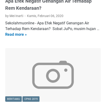
Apa Efek Negatif Genangan Air Terhadap
a
S
Rem Kendaraan?
a
by Mei Inarti
Kamis, Februari 06, 2020
a
Sekolahmuonline - Apa Efek Negatif Genangan Air
t
Terhadap Rem Kendaraan? Sobat JuPo, musim hujan …
B
Read more »
A
a
p
n
a
j
E
i
f
r
e
A
k
l
N
a
e
H
g
o
a
n
t
d
BERITAMU
CPNS 2019
i
a