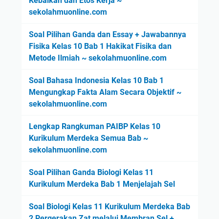
Kebaikan dan Etos Kerja ~
a
o
(
sekolahmuonline.com
t
m
E
u
i
k
Soal Pilihan Ganda dan Essay + Jawabannya
n
k
o
Fisika Kelas 10 Bab 1 Hakikat Fisika dan
t
e
n
Metode Ilmiah ~ sekolahmuonline.com
u
l
o
k
a
m
Soal Bahasa Indonesia Kelas 10 Bab 1
M
s
i
Mengungkap Fakta Alam Secara Objektif ~
e
X
k
sekolahmuonline.com
m
S
e
e
M
l
Lengkap Rangkuman PAIBP Kelas 10
c
A
a
Kurikulum Merdeka Semua Bab ~
a
)
s
sekolahmuonline.com
h
X
k
S
Soal Pilihan Ganda Biologi Kelas 11
a
M
Kurikulum Merdeka Bab 1 Menjelajah Sel
n
A
M
)
Soal Biologi Kelas 11 Kurikulum Merdeka Bab
a
2 Pergerakan Zat melalui Membran Sel +