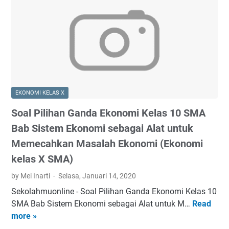
e
i
a
g
l
l
i
a
a
i
S
r
s
h
e
a
1
a
j
A
0
n
a
s
S
G
k
i
M
a
2
a
EKONOMI KELAS X
A
n
7
d
B
Soal Pilihan Ganda Ekonomi Kelas 10 SMA
d
J
a
a
a
Bab Sistem Ekonomi sebagai Alat untuk
a
n
b
E
n
Memecahkan Masalah Ekonomi (Ekonomi
N
M
k
u
e
kelas X SMA)
a
o
a
g
s
n
by Mei Inarti
Selasa, Januari 14, 2020
r
a
a
o
i
Sekolahmuonline - Soal Pilihan Ganda Ekonomi Kelas 10
r
l
m
2
SMA Bab Sistem Ekonomi sebagai Alat untuk M…
Read
a
S
a
i
0
more »
L
o
h
K
2
a