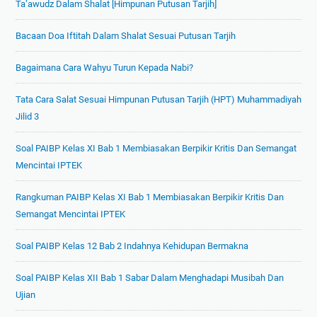
Ta’awudz Dalam Shalat [Himpunan Putusan Tarjih]
m
d
n
i
e
s
Bacaan Doa Iftitah Dalam Shalat Sesuai Putusan Tarjih
K
n
u
e
g
m
Bagaimana Cara Wahyu Turun Kepada Nabi?
l
a
e
a
n
n
Tata Cara Salat Sesuai Himpunan Putusan Tarjih (HPT) Muhammadiyah
s
K
d
Jilid 3
1
e
a
0
l
Soal PAIBP Kelas XI Bab 1 Membiasakan Berpikir Kritis Dan Semangat
n
S
a
Mencintai IPTEK
P
M
n
r
A
Rangkuman PAIBP Kelas XI Bab 1 Membiasakan Berpikir Kritis Dan
g
o
B
Semangat Mencintai IPTEK
k
d
a
a
u
b
Soal PAIBP Kelas 12 Bab 2 Indahnya Kehidupan Bermakna
a
s
S
n
e
i
Soal PAIBP Kelas XII Bab 1 Sabar Dalam Menghadapi Musibah Dan
K
n
s
Ujian
e
d
t