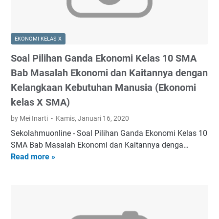
a
i
I
h
S
P
u
u
S
EKONOMI KELAS X
n
d
K
2
a
Soal Pilihan Ganda Ekonomi Kelas 10 SMA
e
0
h
l
Bab Masalah Ekonomi dan Kaitannya dengan
1
D
a
Kelangkaan Kebutuhan Manusia (Ekonomi
9
i
s
kelas X SMA)
(
u
I
K
m
X
by Mei Inarti
Kamis, Januari 16, 2020
e
u
S
Sekolahmuonline - Soal Pilihan Ganda Ekonomi Kelas 10
p
m
M
SMA Bab Masalah Ekonomi dan Kaitannya denga…
u
k
P
Read more »
S
t
a
/
o
u
n
M
a
s
,
T
l
a
K
s
P
n
e
B
i
M