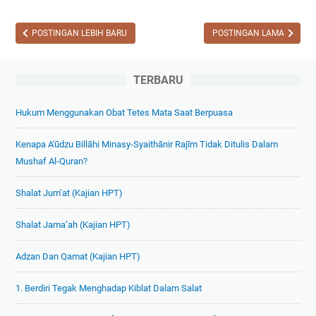
a
E
e
0
i
l
k
l
n
P
POSTINGAN LEBIH BARU
POSTINGAN LAMA
o
a
n
i
n
s
y
l
o
1
TERBARU
a
i
m
0
h
i
B
Hukum Menggunakan Obat Tetes Mata Saat Berpuasa
a
d
a
n
a
b
Kenapa A'ūdzu Billāhi Minasy-Syaithānir Rajīm Tidak Ditulis Dalam
G
n
P
Mushaf Al-Quran?
a
K
e
n
a
Shalat Jum’at (Kajian HPT)
r
d
i
i
a
Shalat Jama’ah (Kajian HPT)
t
l
E
a
a
k
Adzan Dan Qamat (Kajian HPT)
n
k
o
n
u
n
1. Berdiri Tegak Menghadap Kiblat Dalam Salat
y
K
o
a
o