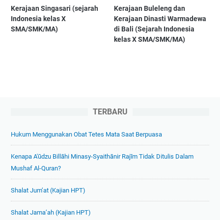
Kerajaan Singasari (sejarah
Kerajaan Buleleng dan
Indonesia kelas X
Kerajaan Dinasti Warmadewa
SMA/SMK/MA)
di Bali (Sejarah Indonesia
kelas X SMA/SMK/MA)
TERBARU
Hukum Menggunakan Obat Tetes Mata Saat Berpuasa
Kenapa A'ūdzu Billāhi Minasy-Syaithānir Rajīm Tidak Ditulis Dalam
Mushaf Al-Quran?
Shalat Jum’at (Kajian HPT)
Shalat Jama’ah (Kajian HPT)