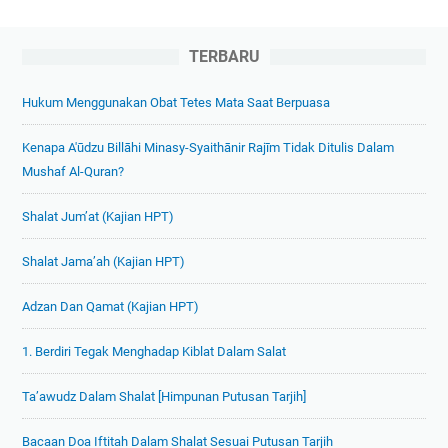
TERBARU
Hukum Menggunakan Obat Tetes Mata Saat Berpuasa
Kenapa A'ūdzu Billāhi Minasy-Syaithānir Rajīm Tidak Ditulis Dalam
Mushaf Al-Quran?
Shalat Jum’at (Kajian HPT)
Shalat Jama’ah (Kajian HPT)
Adzan Dan Qamat (Kajian HPT)
1. Berdiri Tegak Menghadap Kiblat Dalam Salat
Ta’awudz Dalam Shalat [Himpunan Putusan Tarjih]
Bacaan Doa Iftitah Dalam Shalat Sesuai Putusan Tarjih