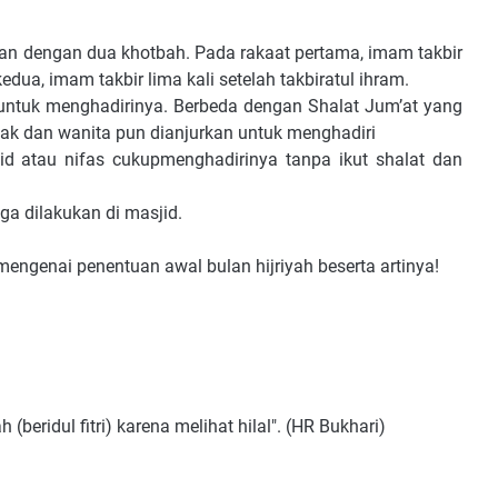
tkan dengan dua
khotbah. Pada rakaat pertama, imam takbir
edua, imam takbir lima kali setelah takbiratul
ihram.
 untuk menghadirinya.
Berbeda dengan Shalat Jum’at yang
nak dan wanita pun dianjurkan untuk menghadiri
id atau nifas cukup
menghadirinya tanpa ikut shalat dan
uga dilakukan di
masjid.
engenai penentuan awal bulan hijriyah beserta artinya!
(beridul fitri) karena melihat hilal". (HR Bukhari)