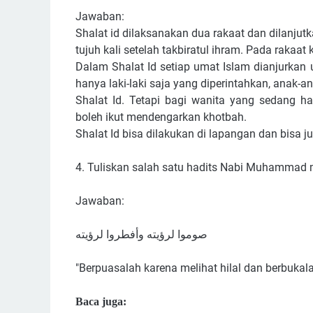
Jawaban:
Shalat id dilaksanakan dua rakaat dan dilanju
tujuh kali setelah takbiratul
ihram. Pada rakaat k
Dalam Shalat Id setiap umat Islam dianjurkan
hanya laki-laki saja yang
diperintahkan, anak-a
Shalat Id. Tetapi bagi wanita yang sedang ha
boleh ikut mendengarkan
khotbah.
Shalat Id bisa dilakukan di lapangan dan bisa j
4. Tuliskan salah satu hadits Nabi Muhammad m
Jawaban:
صوموا لرؤيته وأفطروا لرؤيته
"Berpuasalah karena melihat hilal dan berbukalah 
Baca juga: