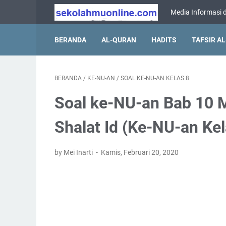
Media Informasi d
BERANDA
AL-QURAN
HADITS
TAFSIR A
BERANDA
/
KE-NU-AN
/
SOAL KE-NU-AN KELAS 8
Soal ke-NU-an Bab 10 
Shalat Id (Ke-NU-an K
by Mei Inarti
Kamis, Februari 20, 2020