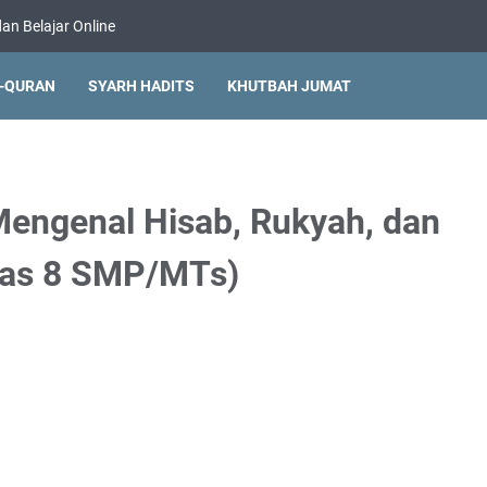
an Belajar Online
L-QURAN
SYARH HADITS
KHUTBAH JUMAT
Mengenal Hisab, Rukyah, dan
elas 8 SMP/MTs)