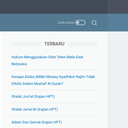
TERBARU
Hukum Menggunakan Obat Tetes Mata Saat
Berpuasa
Kenapa A'ūdzu Billāhi Minasy-Syaithānir Rajīm Tidak
Ditulis Dalam Mushaf Al-Quran?
Shalat Jum’at (Kajian HPT)
Shalat Jama’ah (Kajian HPT)
Adzan Dan Qamat (Kajian HPT)