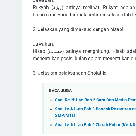
Jawaban:
Rukyah (رؤية) artinya melihat. Rukyat adalah aktivitas mengamati visibilitas hilal, yakni penampakan
bulan sabit yang tampak pertama kali setelah ter
2. Jelaskan yang dimaksud dengan hisab!
Jawaban:
Hisab (حساب) artinya menghitung. Hisab adalah perhitungan secara matematis dan astronomis untuk
menentukan posisi bulan dalam menentukan dim
3. Jelaskan pelaksanaan Sholat Id!
BACA JUGA
Soal Ke-NU-an Bab 2 Cara Dan Media Pen
Soal ke-NU-an Bab 3 Pondok Pesantren d
SMP/MTs)
Soal ke-NU-an Bab 9 Ziarah Kubur (Ke-N