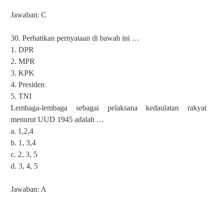
Jawaban: C
30. Perhatikan pernyataan di bawah ini …
1. DPR
2. MPR
3. KPK
4. Presiden
5. TNI
Lembaga-lembaga sebagai pelaksana kedaulatan rakyat
menurut UUD 1945 adalah …
a. 1,2,4
b. 1, 3,4
c. 2, 3, 5
d. 3, 4, 5
Jawaban: A