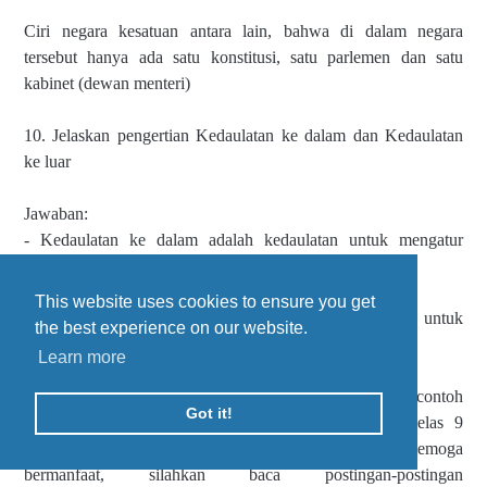
Ciri negara kesatuan antara lain, bahwa di dalam negara
tersebut hanya ada satu konstitusi, satu parlemen dan satu
kabinet (dewan menteri)
10. Jelaskan pengertian Kedaulatan ke dalam dan Kedaulatan
ke luar
Jawaban:
- Kedaulatan ke dalam adalah kedaulatan untuk mengatur
warganegara sendiri tanpa campur tangan negara lain
This website uses cookies to ensure you get
- Kedaulatan ke luar adalah kekuadaan tertinggi untuk
the best experience on our website.
mengadakan hubungan dengan negara lain.
Learn more
Demikian postingan Sekolahmuonline yang menyajikan contoh
Got it!
Soal PTS/UTS Semester 1 mata pelajaran PPKn Kelas 9
SMP/MTs lengkap dengan Kunci Jawabannya. Semoga
bermanfaat, silahkan baca postingan-postingan