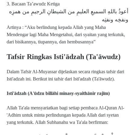
3. Bacaan Ta’awudz Ketiga
أعوذُ باللهِ السميعِ العليمِ من الشيطانِ الرجيمِ من همزِه
ونفخِه ونفثِه
Artinya : “Aku berlindung kepada Allah yang Maha
Mendengar lagi Maha Mengetahui, dari syaitan yang terkutuk,
dari bisikannya, tiupannya, dan hembusannya”
Tafsir Ringkas Isti'ādzah (Ta'āwudz)
Dalam Tafsir Al-Muyassar dijelaskan secara ringkas tafsir dari
Isti'adzah ini. Berikut ini tafsir dari Isti'adzah (Ta'āwudz).
Isti'ādzah (A'ūdzu billāhi minasy-syaithānir rajīm)
Allah Ta'ala mensyariatkan bagi setiap pembaca Al-Quran Al-
'Adhim untuk minta perlindungan kepada Allah dari syetan
yang terkutuk. Allah Subhanahu wa Ta'ala berfirman: