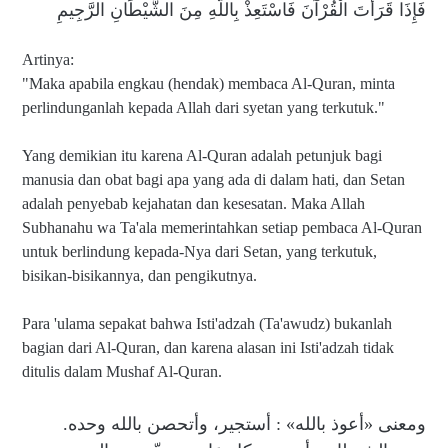
فَإِذَا قَرَأْتَ الْقُرْآَنَ فَاسْتَعِذْ بِاللَّهِ مِنَ الشَّيْطَانِ الرَّجِيمِ
Artinya:
"Maka apabila engkau (hendak) membaca Al-Quran, minta
perlindunganlah kepada Allah dari syetan yang terkutuk."
Yang demikian itu karena Al-Quran adalah petunjuk bagi
manusia dan obat bagi apa yang ada di dalam hati, dan Setan
adalah penyebab kejahatan dan kesesatan. Maka Allah
Subhanahu wa Ta'ala memerintahkan setiap pembaca Al-Quran
untuk berlindung kepada-Nya dari Setan, yang terkutuk,
bisikan-bisikannya, dan pengikutnya.
Para 'ulama sepakat bahwa Isti'adzah (Ta'awudz) bukanlah
bagian dari Al-Quran, dan karena alasan ini Isti'adzah tidak
ditulis dalam Mushaf Al-Quran.
ومعنى «أعوذ بالله» : أستجير، وأتحصن بالله وحده.