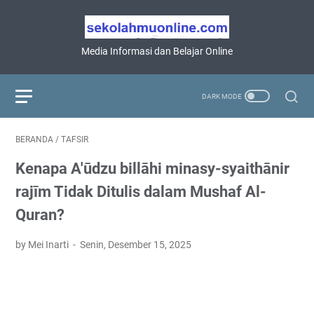
Media Informasi dan Belajar Online
BERANDA
/
TAFSIR
Kenapa A'ūdzu billāhi minasy-syaithānir
rajīm Tidak Ditulis dalam Mushaf Al-
Quran?
by Mei Inarti
Senin, Desember 15, 2025