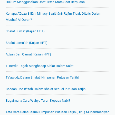
Hukum Menggunakan Obat Tetes Mata Saat Berpuasa
Kenapa A'ūdzu Billāhi Minasy-Syaithānir Rajīm Tidak Ditulis Dalam
Mushaf Al-Quran?
Shalat Jum’at (Kajian HPT)
Shalat Jama’ah (Kajian HPT)
Adzan Dan Qamat (Kajian HPT)
1. Berdiri Tegak Menghadap Kiblat Dalam Salat
Ta’awudz Dalam Shalat [Himpunan Putusan Tarjih]
Bacaan Doa Iftitah Dalam Shalat Sesuai Putusan Tarjih
Bagaimana Cara Wahyu Turun Kepada Nabi?
Tata Cara Salat Sesuai Himpunan Putusan Tarjih (HPT) Muhammadiyah