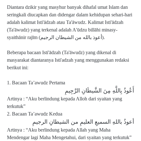
Diantara dzikir yang masyhur banyak dihafal umat Islam dan
seringkali diucapkan dan didengar dalam kehidupan sehari-hari
adalah kalimat Isti'ādzah atau Ta'āwudz. Kalimat Isti'ādzah
(Ta'āwudz) yang terkenal adalah A'ūdzu billāhi minasy-
syaithānir rajīm (أعوذ بالله من الشيطان الرجيم).
Beberapa bacaan Isti'ādzah (Ta'āwudz) yang dikenal di
masyarakat diantaranya Isti'adzah yang menggunakan redaksi
berikut ini:
1. Bacaan Ta’awudz Pertama
أَعُوذُ بِاللَّهِ مِنَ الشَّيطَانِ الرَّجِيمِ
Artinya : “Aku berlindung kepada Alloh dari syaitan yang
terkutuk”
2. Bacaan Ta’awudz Kedua
أعوذُ باللهِ السميعِ العليمِ من الشيطانِ الرجيمِ
Artinya : “Aku berlindung kepada Allah yang Maha
Mendengar lagi Maha Mengetahui, dari syaitan yang terkutuk”