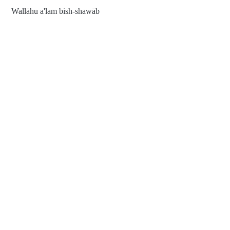
Wallāhu a'lam bish-shawāb