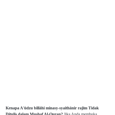
Kenapa A'ūdzu billāhi minasy-syaithānir rajīm Tidak
Ditulis dalam Mushaf Al-Quran?
Jika Anda membuka