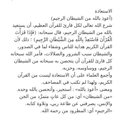
الاستعاذة
(أعوذ بالله من الشيطان الرجيم)
شرع الله تعالى لكل قارئ للقرآن العظيم، أن يستعيذ
بالله من الشيطان الرجيم، قال سبحانه: {فَإِذَا قَرَأْتَ
الْقُرْآَنَ فَاسْتَعِذْ بِاللَّهِ مِنَ الشَّيْطَانِ الرَّجِيمِ} ؛ ذلك لأن
القرآن الكريم هداية للناس وشفاء لما في الصدور،
والشيطان سبب الشرور والضلالات، فأمر الله سبحانه
كل قارئ للقرآن أن يتحصن به سبحانه من الشيطان
الرجيم، ووساوسه، وحزبه.
وأجمع العلماء على أن الاستعاذة ليست من القرآن
الكريم، ولهذا لم تكتب في المصاحف.
ومعنى «أعوذ بالله» : أستجير، وأتحصن بالله وحده.
«من الشيطان» أي: من كل عاتٍ متمرِّد من الجن
والإنس، يصرفني عن طاعة ربي، وتلاوة كتابه.
«الرجيمِ» أي: المطرود من رحمة الله.