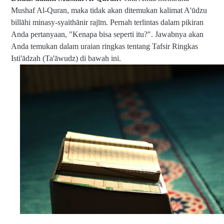
Mushaf Al-Quran, maka tidak akan ditemukan kalimat A'ūdzu
billāhi minasy-syaithānir rajīm. Pernah terlintas dalam pikiran
Anda pertanyaan, "Kenapa bisa seperti itu?". Jawabnya akan
Anda temukan dalam uraian ringkas tentang Tafsir Ringkas
Isti'ādzah (Ta'āwudz) di bawah ini.