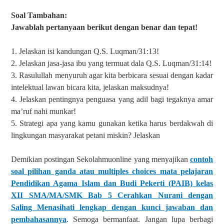
Soal Tambahan:
Jawablah pertanyaan berikut dengan benar dan tepat!
1. Jelaskan isi kandungan Q.S. Luqman/31:13!
2. Jelaskan jasa-jasa ibu yang termuat dala Q.S. Luqman/31:14!
3. Rasulullah menyuruh agar kita berbicara sesuai dengan kadar
intelektual lawan bicara kita, jelaskan maksudnya!
4. Jelaskan pentingnya penguasa yang adil bagi tegaknya amar
ma’ruf nahi munkar!
5. Strategi apa yang kamu gunakan ketika harus berdakwah di
lingkungan masyarakat petani miskin? Jelaskan
Demikian postingan Sekolahmuonline yang menyajikan
contoh
soal pilihan ganda atau multiples choices mata pelajaran
Pendidikan Agama Islam dan Budi Pekerti (PAIB) kelas
XII SMA/MA/SMK Bab 5 Cerahkan Nurani dengan
Saling Menasihati lengkap dengan kunci jawaban dan
pembahasannya
. Semoga bermanfaat. Jangan lupa berbagi