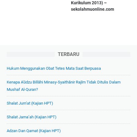
Kurikulum 2013) ~
sekolahmuonline.com
TERBARU
Hukum Menggunakan Obat Tetes Mata Saat Berpuasa
Kenapa A'ūdzu Billāhi Minasy-Syaithānir Rajīm Tidak Ditulis Dalam
Mushaf Al-Quran?
Shalat Jum’at (Kajian HPT)
Shalat Jama’ah (Kajian HPT)
Adzan Dan Qamat (Kajian HPT)