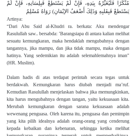
مُنْكَرًا فَلْيُغَيِّرْهُ بِيَدِهِ، فَإِنْ لَمْ يَسْتَطِعْ فَبِلِسَانِهِ، فَإِنْ لَمْ
يَسْتَطعْ فَبِقَلبِهِ وَذَلِكَ أَضْعَفُ الإيْمَانِ) رَوَاهُ مُسْلِمٌ
Artinya:
“Dari Abu Said al-Khudri ra. berkata: Aku mendengar
Rasulullah saw.. bersabda: ’Barangsiapa di antara kalian melihat
sesuatu kemungkaran, maka hendaklah mengubahnya dengan
tangannya, jika mampu, dan jika tidak mampu, maka dengan
hatinya. Yang sedemikian itu adalah selemahlemahnya iman"
(HR. Muslim).
Dalam hadis di atas terdapat perintah secara tegas untuk
berdakwah. Kemungkaran harus diubah menjadi ma’ruf.
Kemudian Rasulullah menjelaskan bahwa jika memungkinkan,
kita harus mengubahnya dengan tangan, yaitu kekuasaan kita.
Merubah kemungkaran dengan sarana kekuasaan adalah
wewenang penguasa. Oleh karena itu, penguasa dan pemimpin
yang kita pilih idealnya adalah orang-orang yang cenderung
kepada kebaikan dan kebenaran, sehingga ketika melihat
kemungkaran, nuraninya tergerak untuk memperbaikinya,