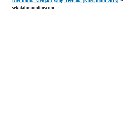
Diri untuk Menjadi yang Terbaik [Kurikulum 2013]
~
sekolahmuonline.com