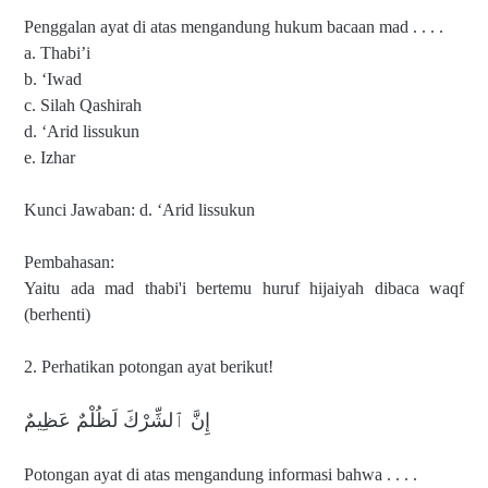
Penggalan ayat di atas mengandung hukum bacaan mad . . . .
a. Thabi’i
b. ‘Iwad
c. Silah Qashirah
d. ‘Arid lissukun
e. Izhar
Kunci Jawaban: d. ‘Arid lissukun
Pembahasan:
Yaitu ada mad thabi'i bertemu huruf hijaiyah dibaca waqf
(berhenti)
2. Perhatikan potongan ayat berikut!
إِنَّ ٱلشِّرْكَ لَظُلْمٌ عَظِيمٌ
Potongan ayat di atas mengandung informasi bahwa . . . .