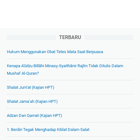
TERBARU
Hukum Menggunakan Obat Tetes Mata Saat Berpuasa
Kenapa A'ūdzu Billāhi Minasy-Syaithānir Rajīm Tidak Ditulis Dalam
Mushaf Al-Quran?
Shalat Jum’at (Kajian HPT)
Shalat Jama’ah (Kajian HPT)
Adzan Dan Qamat (Kajian HPT)
1. Berdiri Tegak Menghadap Kiblat Dalam Salat