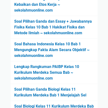
Kebaikan dan Etos Kerja ~
w
sekolahmuonline.com
a
b
Soal Pilihan Ganda dan Essay + Jawabannya
a
Fisika Kelas 10 Bab 1 Hakikat Fisika dan
n
Metode Ilmiah ~ sekolahmuonline.com
n
y
Soal Bahasa Indonesia Kelas 10 Bab 1
a
Mengungkap Fakta Alam Secara Objektif ~
~
sekolahmuonline.com
P
a
Lengkap Rangkuman PAIBP Kelas 10
r
Kurikulum Merdeka Semua Bab ~
t
sekolahmuonline.com
3
Soal Pilihan Ganda Biologi Kelas 11
Kurikulum Merdeka Bab 1 Menjelajah Sel
Soal Biologi Kelas 11 Kurikulum Merdeka Bab