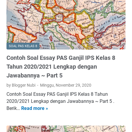
l
S
~
g
a
o
P
k
s
a
a
a
8
l
r
p
T
P
t
d
a
A
4
e
h
S
SOAL PAS KELAS 8
n
u
G
g
n
Contoh Soal Essay PAS Ganjil IPS Kelas 8
a
a
2
n
Tahun 2020/2021 Lengkap dengan
n
0
j
Jawabannya ~ Part 5
J
2
i
a
0
by Blogger Nubi
Minggu, November 29, 2020
l
w
/
P
Contoh Soal Essay PAS Ganjil IPS Kelas 8 Tahun
a
2
A
2020/2021 Lengkap dengan Jawabannya ~ Part 5 .
b
0
I
Berik…
Read more »
C
a
2
B
o
n
1
P
n
n
L
K
t