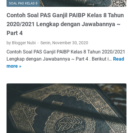
SOAL PAS KELAS 8
Contoh Soal PAS Ganjil PAIBP Kelas 8 Tahun
2020/2021 Lengkap dengan Jawabannya ~
Part 4
by Blogger Nubi
Senin, November 30, 2020
Contoh Soal PAS Ganjil PAIBP Kelas 8 Tahun 2020/2021
Lengkap dengan Jawabannya ~ Part 4 . Berikut i…
Read
C
more »
o
n
t
o
h
S
o
a
l
P