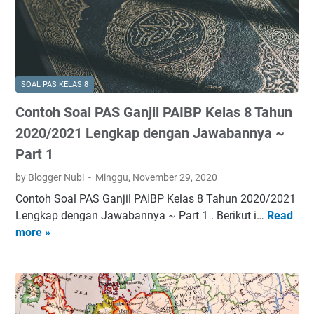
k
s
a
a
8
l
p
T
P
d
a
A
e
h
S
SOAL PAS KELAS 8
n
u
G
g
n
Contoh Soal PAS Ganjil PAIBP Kelas 8 Tahun
a
a
2
n
2020/2021 Lengkap dengan Jawabannya ~
n
0
j
Part 1
J
2
i
a
0
by Blogger Nubi
Minggu, November 29, 2020
l
w
/
P
Contoh Soal PAS Ganjil PAIBP Kelas 8 Tahun 2020/2021
a
2
A
Lengkap dengan Jawabannya ~ Part 1 . Berikut i…
Read
C
b
0
I
more »
o
a
2
B
n
n
1
P
t
n
L
K
o
y
e
e
h
a
n