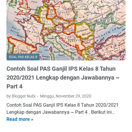
y
e
e
o
a
n
l
h
~
g
a
S
P
k
s
o
a
a
8
a
r
p
T
l
t
d
a
E
3
e
h
s
SOAL PAS KELAS 8
n
u
s
g
n
Contoh Soal PAS Ganjil IPS Kelas 8 Tahun
a
a
2
y
2020/2021 Lengkap dengan Jawabannya ~
n
0
P
Part 4
J
2
A
a
0
by Blogger Nubi
Minggu, November 29, 2020
S
w
/
G
Contoh Soal PAS Ganjil IPS Kelas 8 Tahun 2020/2021
a
2
a
Lengkap dengan Jawabannya ~ Part 4 . Berikut ini…
b
0
n
Read more »
C
a
2
j
o
n
1