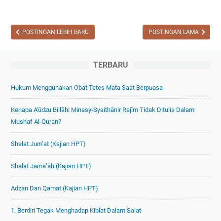
a
0
S
o
n
/
K
n
n
2
e
t
POSTINGAN LEBIH BARU
POSTINGAN LAMA
y
0
l
o
a
2
a
h
~
1
TERBARU
s
S
P
L
8
o
a
e
Hukum Menggunakan Obat Tetes Mata Saat Berpuasa
T
a
r
n
a
l
t
Kenapa A'ūdzu Billāhi Minasy-Syaithānir Rajīm Tidak Ditulis Dalam
g
h
P
1
Mushaf Al-Quran?
k
u
A
a
n
S
Shalat Jum’at (Kajian HPT)
p
2
G
d
0
a
Shalat Jama’ah (Kajian HPT)
e
2
n
n
0
j
Adzan Dan Qamat (Kajian HPT)
g
/
i
a
2
l
1. Berdiri Tegak Menghadap Kiblat Dalam Salat
n
0