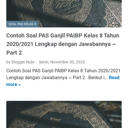
8
l
T
P
a
A
h
S
SOAL PAS KELAS 8
u
G
n
Contoh Soal PAS Ganjil PAIBP Kelas 8 Tahun
a
2
n
2020/2021 Lengkap dengan Jawabannya ~
0
j
Part 2
2
i
0
by Blogger Nubi
Senin, November 30, 2020
l
/
P
Contoh Soal PAS Ganjil PAIBP Kelas 8 Tahun 2020/2021
2
A
Lengkap dengan Jawabannya ~ Part 2 . Berikut i…
Read
C
0
I
more »
o
2
B
n
1
P
t
L
K
o
e
e
h
n
l
S
g
a
o