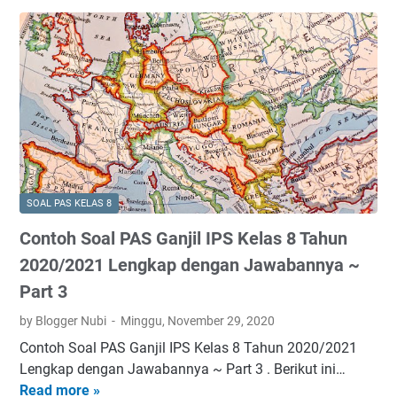
i
n
n
L
l
t
y
e
I
o
a
n
P
h
~
g
S
S
P
k
K
o
a
a
e
a
r
p
l
l
t
d
a
P
2
e
s
A
SOAL PAS KELAS 8
n
8
S
g
T
Contoh Soal PAS Ganjil IPS Kelas 8 Tahun
G
a
a
a
2020/2021 Lengkap dengan Jawabannya ~
n
h
n
Part 3
J
u
j
a
n
by Blogger Nubi
Minggu, November 29, 2020
i
w
2
l
Contoh Soal PAS Ganjil IPS Kelas 8 Tahun 2020/2021
a
0
I
Lengkap dengan Jawabannya ~ Part 3 . Berikut ini…
b
2
P
Read more »
C