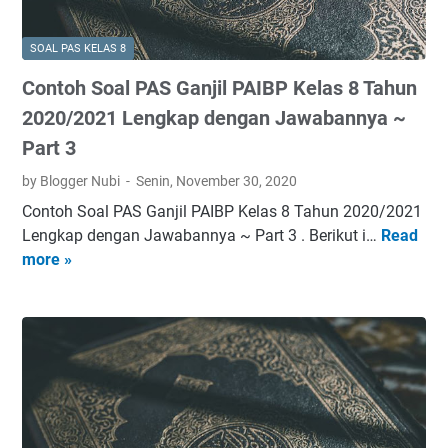
A
S
SOAL PAS KELAS 8
G
Contoh Soal PAS Ganjil PAIBP Kelas 8 Tahun
a
n
2020/2021 Lengkap dengan Jawabannya ~
j
Part 3
i
by Blogger Nubi
Senin, November 30, 2020
l
P
Contoh Soal PAS Ganjil PAIBP Kelas 8 Tahun 2020/2021
A
Lengkap dengan Jawabannya ~ Part 3 . Berikut i…
Read
C
I
more »
o
B
n
P
t
K
o
e
h
l
S
a
o
s
a