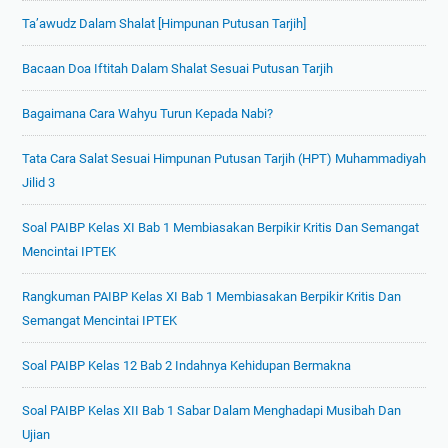
I
J
2
Ta’awudz Dalam Shalat [Himpunan Putusan Tarjih]
P
a
1
S
w
L
Bacaan Doa Iftitah Dalam Shalat Sesuai Putusan Tarjih
K
a
e
e
b
Bagaimana Cara Wahyu Turun Kepada Nabi?
n
l
a
g
a
Tata Cara Salat Sesuai Himpunan Putusan Tarjih (HPT) Muhammadiyah
n
k
s
Jilid 3
n
a
8
y
p
T
Soal PAIBP Kelas XI Bab 1 Membiasakan Berpikir Kritis Dan Semangat
a
d
a
Mencintai IPTEK
~
e
h
P
n
u
Rangkuman PAIBP Kelas XI Bab 1 Membiasakan Berpikir Kritis Dan
a
g
n
Semangat Mencintai IPTEK
r
a
2
t
n
0
Soal PAIBP Kelas 12 Bab 2 Indahnya Kehidupan Bermakna
5
J
2
a
0
Soal PAIBP Kelas XII Bab 1 Sabar Dalam Menghadapi Musibah Dan
w
/
Ujian