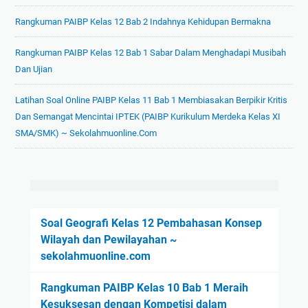
a
2
b
Rangkuman PAIBP Kelas 12 Bab 2 Indahnya Kehidupan Bermakna
0
a
2
n
Rangkuman PAIBP Kelas 12 Bab 1 Sabar Dalam Menghadapi Musibah
1
n
Dan Ujian
L
y
e
Latihan Soal Online PAIBP Kelas 11 Bab 1 Membiasakan Berpikir Kritis
a
n
Dan Semangat Mencintai IPTEK (PAIBP Kurikulum Merdeka Kelas XI
~
g
SMA/SMK) ~ Sekolahmuonline.com
P
k
a
a
r
p
t
d
4
e
n
Soal Geografi Kelas 12 Pembahasan Konsep
g
Wilayah dan Pewilayahan ~
a
sekolahmuonline.com
n
Rangkuman PAIBP Kelas 10 Bab 1 Meraih
J
Kesuksesan dengan Kompetisi dalam
a