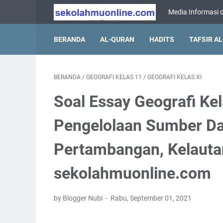
Media Informasi d
BERANDA
AL-QURAN
HADITS
TAFSIR A
BERANDA
/
GEOGRAFI KELAS 11
/
GEOGRAFI KELAS XI
Soal Essay Geografi Ke
Pengelolaan Sumber Da
Pertambangan, Kelautan
sekolahmuonline.com
by Blogger Nubi
Rabu, September 01, 2021