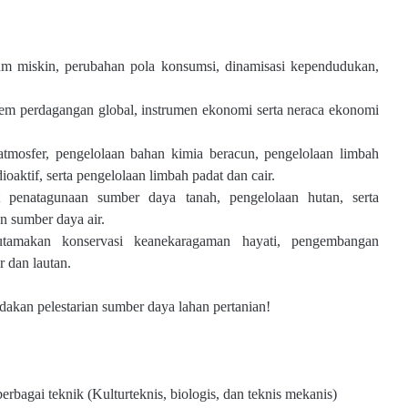
um miskin, perubahan pola
konsumsi, dinamisasi kependudukan,
em perdagangan global,
instrumen ekonomi serta neraca ekonomi
 atmosfer, pengelolaan bahan
kimia beracun, pengelolaan limbah
ioaktif, serta pengelolaan limbah padat dan cair.
t penatagunaan sumber daya tanah,
pengelolaan hutan, serta
an
sumber daya air.
tamakan konservasi keanekaragaman
hayati, pengembangan
ir dan
lautan.
indakan pelestarian sumber daya lahan
pertanian!
rbagai teknik (Kulturteknis,
biologis, dan teknis mekanis)