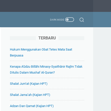
TERBARU
Hukum Menggunakan Obat Tetes Mata Saat
Berpuasa
Kenapa A'ūdzu Billāhi Minasy-Syaithānir Rajīm Tidak
Ditulis Dalam Mushaf Al-Quran?
Shalat Jum’at (Kajian HPT)
Shalat Jama’ah (Kajian HPT)
Adzan Dan Qamat (Kajian HPT)