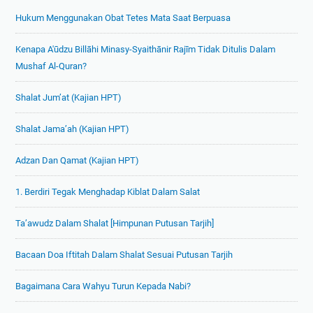
Hukum Menggunakan Obat Tetes Mata Saat Berpuasa
Kenapa A'ūdzu Billāhi Minasy-Syaithānir Rajīm Tidak Ditulis Dalam
Mushaf Al-Quran?
Shalat Jum’at (Kajian HPT)
Shalat Jama’ah (Kajian HPT)
Adzan Dan Qamat (Kajian HPT)
1. Berdiri Tegak Menghadap Kiblat Dalam Salat
Ta’awudz Dalam Shalat [Himpunan Putusan Tarjih]
Bacaan Doa Iftitah Dalam Shalat Sesuai Putusan Tarjih
Bagaimana Cara Wahyu Turun Kepada Nabi?