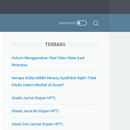
TERBARU
Hukum Menggunakan Obat Tetes Mata Saat
Berpuasa
Kenapa A'ūdzu Billāhi Minasy-Syaithānir Rajīm Tidak
Ditulis Dalam Mushaf Al-Quran?
Shalat Jum’at (Kajian HPT)
Shalat Jama’ah (Kajian HPT)
Adzan Dan Qamat (Kajian HPT)