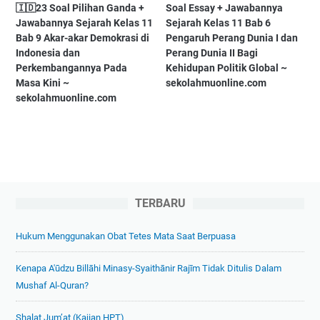
🇮🇩23 Soal Pilihan Ganda +
Soal Essay + Jawabannya
Jawabannya Sejarah Kelas 11
Sejarah Kelas 11 Bab 6
Bab 9 Akar-akar Demokrasi di
Pengaruh Perang Dunia I dan
Indonesia dan
Perang Dunia II Bagi
Perkembangannya Pada
Kehidupan Politik Global ~
Masa Kini ~
sekolahmuonline.com
sekolahmuonline.com
TERBARU
Hukum Menggunakan Obat Tetes Mata Saat Berpuasa
Kenapa A'ūdzu Billāhi Minasy-Syaithānir Rajīm Tidak Ditulis Dalam
Mushaf Al-Quran?
Shalat Jum’at (Kajian HPT)