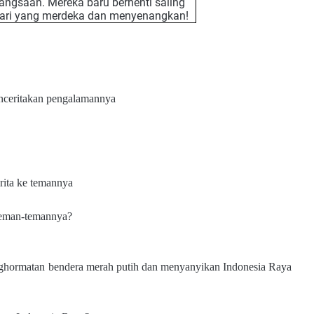
ngsaan. Mereka baru berhenti saling
h hari yang merdeka dan menyenangkan!
nceritakan pengalamannya
rita ke temannya
 teman-temannya?
ghormatan bendera merah putih dan menyanyikan Indonesia Raya