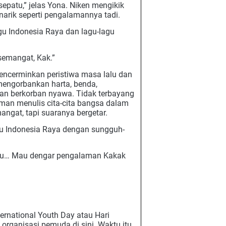
epatu,” jelas Yona. Niken mengikik
rik seperti pengalamannya tadi.
gu Indonesia Raya dan lagu-lagu
semangat, Kak.”
encerminkan peristiwa masa lalu dan
mengorbankan harta, benda,
an berkorban nyawa. Tidak terbayang
tman menulis cita-cita bangsa dalam
angat, tapi suaranya bergetar.
gu Indonesia Raya dengan sungguh-
ayu… Mau dengar pengalaman Kakak
ernational Youth Day atau Hari
organisasi pemuda di sini. Waktu itu