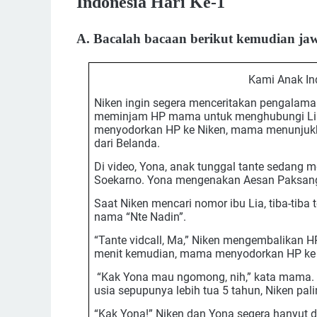
Indonesia Hari Ke-1
A. Bacalah bacaan berikut kemudian jaw
Kami Anak In
Niken ingin segera menceritakan pengalaman
meminjam HP mama untuk menghubungi Lia
menyodorkan HP ke Niken, mama menunjukka
dari Belanda.
Di video, Yona, anak tunggal tante sedang 
Soekarno. Yona mengenakan Aesan Paksangk
Saat Niken mencari nomor ibu Lia, tiba-tiba
nama “Nte Nadin”.
“Tante vidcall, Ma,” Niken mengembalikan H
menit kemudian, mama menyodorkan HP ke 
“Kak Yona mau ngomong, nih,” kata mama. N
usia sepupunya lebih tua 5 tahun, Niken pal
“Kak Yona!” Niken dan Yona segera hanyut 