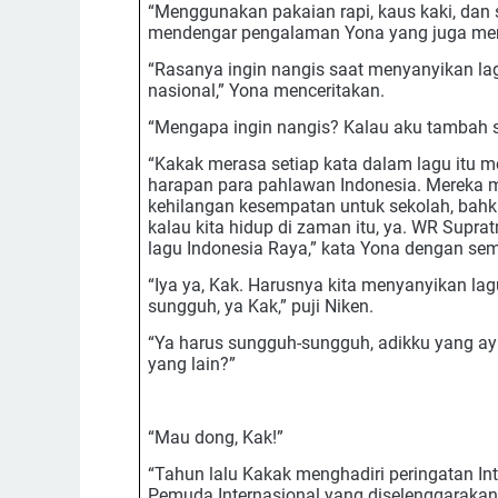
“Menggunakan pakaian rapi, kaus kaki, dan s
mendengar pengalaman Yona yang juga mena
“Rasanya ingin nangis saat menyanyikan la
nasional,” Yona menceritakan.
“Mengapa ingin nangis? Kalau aku tambah 
“Kakak merasa setiap kata dalam lagu itu m
harapan para pahlawan Indonesia. Mereka 
kehilangan kesempatan untuk sekolah, bahk
kalau kita hidup di zaman itu, ya. WR Supra
lagu Indonesia Raya,” kata Yona dengan sem
“Iya ya, Kak. Harusnya kita menyanyikan la
sungguh, ya Kak,” puji Niken.
“Ya harus sungguh-sungguh, adikku yang 
yang lain?”
“Mau dong, Kak!”
“Tahun lalu Kakak menghadiri peringatan Int
Pemuda Internasional yang diselenggarakan 