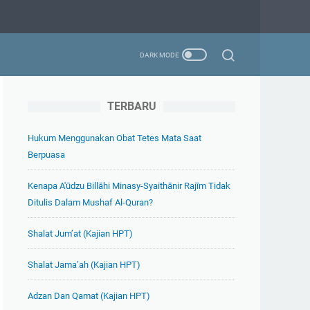
TERBARU
Hukum Menggunakan Obat Tetes Mata Saat
Berpuasa
Kenapa A'ūdzu Billāhi Minasy-Syaithānir Rajīm Tidak
Ditulis Dalam Mushaf Al-Quran?
Shalat Jum’at (Kajian HPT)
Shalat Jama’ah (Kajian HPT)
Adzan Dan Qamat (Kajian HPT)